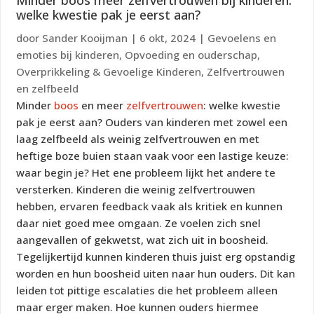
Minder boos meer zelfvertrouwen bij kinderen:
welke kwestie pak je eerst aan?
door
Sander Kooijman
|
6 okt, 2024
|
Gevoelens en
emoties bij kinderen
,
Opvoeding en ouderschap
,
Overprikkeling & Gevoelige Kinderen
,
Zelfvertrouwen
en zelfbeeld
Minder
boos
en meer
zelfvertrouwen
: welke kwestie
pak je eerst aan? Ouders van kinderen met zowel een
laag zelfbeeld als weinig zelfvertrouwen en met
heftige boze buien staan vaak voor een lastige keuze:
waar begin je? Het ene probleem lijkt het andere te
versterken. Kinderen die weinig zelfvertrouwen
hebben, ervaren feedback vaak als kritiek en kunnen
daar niet goed mee omgaan. Ze voelen zich snel
aangevallen of gekwetst, wat zich uit in boosheid.
Tegelijkertijd kunnen kinderen thuis juist erg opstandig
worden en hun boosheid uiten naar hun ouders. Dit kan
leiden tot pittige escalaties die het probleem alleen
maar erger maken. Hoe kunnen ouders hiermee