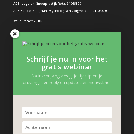
AGB-Jeugd en Kinderpraktijk Rota: 94066390
AGB-Sander Kooijman Psychologisch Zorgverlener 94109370
KvK-nummer: 76102580
Problemen bij kinderen
Boos kind
Schrijf je nu in voor het
Structuur in de dag: Hoe doe je dat?
gratis webinar
Boeken en interessante links
Gevoelens kind
Na inschrijving kies jij je tijdstip en je
ontvangt een reply en updates en nieuwsbrief
Zelfvertrouwen kind
Trauma, verlies en pleegzorg
Kinderpsycholoog Podcast
Problemen kind
Gedragsproblemen