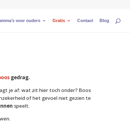
amma’s voor ouders
Gratis
Contact
Blog
boos
gedrag.
agt je af:
wat zit hier toch onder?
Boos
nzekerheid of het gevoel niet gezien te
innen
speelt.
uwen.