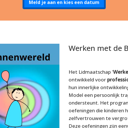
Meld je aan en kies een datum
Werken met de 
Het Lidmaatschap '
Werke
ontwikkeld voor
professi
hun innerlijke ontwikkeli
Model een persoonlijk traj
ondersteunt. Het program
oefeningen die kinderen 
zelfvertrouwen te vergro
Deze oefeningen zijn eenv