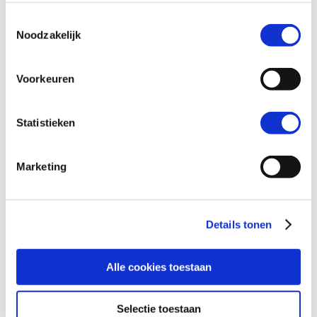
Toestemmingsselectie
Noodzakelijk
Voorkeuren
Ik ben vandaag begonnen met de online
cursus. Dit zit zo leuk in elkaar. Ik las een
Statistieken
stukje dat kinderen snel dingen aan je
vertellen. Dit zie ik helemaal terug in
jouw open houding en energie waar
Marketing
kinderen gelijk op reageren. Ik raad dit e-
book en de online programma's
iedereen aan!
Details tonen
Jessica Vrolijk
ouder
Alle cookies toestaan
Selectie toestaan