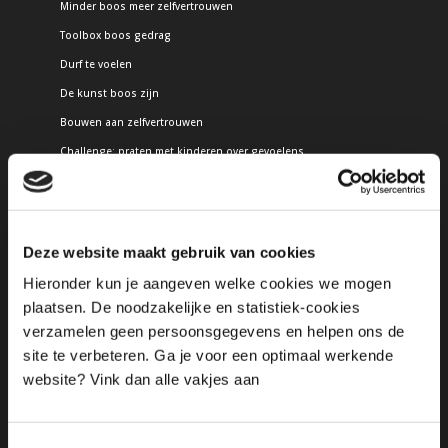
Minder boos meer zelfvertrouwen
Toolbox boos gedrag
Durf te voelen
De kunst boos zijn
Bouwen aan zelfvertrouwen
Challenge: praten met kinderen over gevoelens
Gratis
E-book 25 weetjes om boze kinderen beter te begrijpen
Gratis webinar minder boos meer zelfvertrouwen, hulp bij boos
Deze website maakt gebruik van cookies
gedrag kind
Hieronder kun je aangeven welke cookies we mogen
Proefles wortels en vleugels
plaatsen. De noodzakelijke en statistiek-cookies
Praten met kinderen over gevoelens
verzamelen geen persoonsgegevens en helpen ons de
Checklist zelfbeeld
site te verbeteren. Ga je voor een optimaal werkende
Contact
website? Vink dan alle vakjes aan
Blog