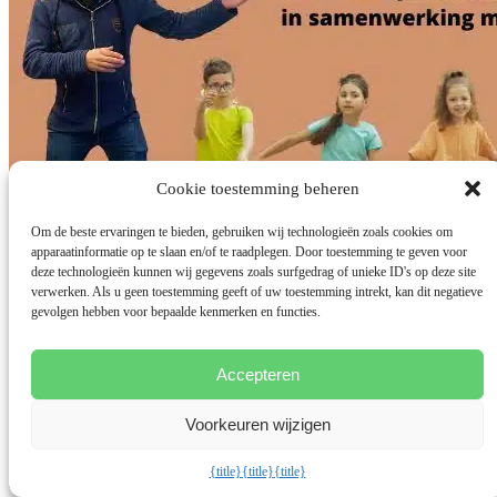
Cookie toestemming beheren
Om de beste ervaringen te bieden, gebruiken wij technologieën zoals cookies om
apparaatinformatie op te slaan en/of te raadplegen. Door toestemming te geven voor
deze technologieën kunnen wij gegevens zoals surfgedrag of unieke ID's op deze site
verwerken. Als u geen toestemming geeft of uw toestemming intrekt, kan dit negatieve
gevolgen hebben voor bepaalde kenmerken en functies.
Vrienden maken. Hoe doe je dat? Blog
Accepteren
van kinderpsycholoog Sander Kooijman
Voorkeuren wijzigen
Amersfoort
Toestemming beheren
{title}
{title}
{title}
door
Sander Kooijman
|
22 aug 2022
|
Opvoeding en ouderschap
,