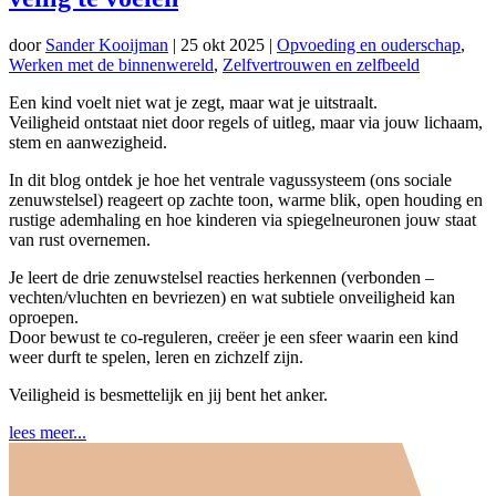
door
Sander Kooijman
|
25 okt 2025
|
Opvoeding en ouderschap
,
Werken met de binnenwereld
,
Zelfvertrouwen en zelfbeeld
Een kind voelt niet wat je zegt, maar wat je uitstraalt.
Veiligheid ontstaat niet door regels of uitleg, maar via jouw lichaam,
stem en aanwezigheid.
In dit blog ontdek je hoe het ventrale vagussysteem (ons sociale
zenuwstelsel) reageert op zachte toon, warme blik, open houding en
rustige ademhaling en hoe kinderen via spiegelneuronen jouw staat
van rust overnemen.
Je leert de drie zenuwstelsel reacties herkennen (verbonden –
vechten/vluchten en bevriezen) en wat subtiele onveiligheid kan
oproepen.
Door bewust te co-reguleren, creëer je een sfeer waarin een kind
weer durft te spelen, leren en zichzelf zijn.
Veiligheid is besmettelijk en jij bent het anker.
lees meer...