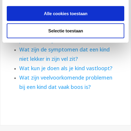
Gerelateerde artikelen
Wat zijn de oorzaken van
Alle cookies toestaan
gedragsproblemen bij kinderen?
Wat zijn de signalen van emotionele
Selectie toestaan
problemen bij kinderen?
Wat zijn de symptomen dat een kind
niet lekker in zijn vel zit?
Wat kun je doen als je kind vastloopt?
Wat zijn veelvoorkomende problemen
bij een kind dat vaak boos is?