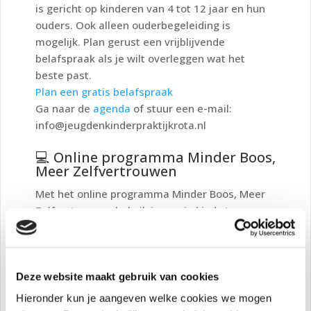
is gericht op kinderen van 4 tot 12 jaar en hun
ouders. Ook alleen ouderbegeleiding is
mogelijk. Plan gerust een vrijblijvende
belafspraak als je wilt overleggen wat het
beste past.
Plan een gratis belafspraak
Ga naar de
agenda
of stuur een e-mail:
info@jeugdenkinderpraktijkrota.nl
💻 Online programma
Minder Boos,
Meer Zelfvertrouwen
Met het online programma
Minder Boos, Meer
Zelfvertrouwen
help ik jou en je kind stap voor
stap vooruit. We werken drie maanden
intensief samen aan het versterken van
zelfvertrouwen en het begrijpen van boosheid.
Er is geen wachtlijst – je kunt dus starten
Deze website maakt gebruik van cookies
wanneer het voor jullie uitkomt. Wil je meer
Hieronder kun je aangeven welke cookies we mogen
tijd? Geen probleem: je houdt een jaar lang