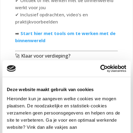
✔ Ontdek of het werken met de binnenwereld
werkt voor jou
✔ Inclusief opdrachten, video’s en
praktijkvoorbeelden
➡️
Start hier met tools om te werken met de
binnenwereld
🚀 Klaar voor verdieping?
Wil je meer tools, werkvormen en verdiepende
modules over boosheid, angst, zelfvertrouwen
en gevoelens?
Word dan lid van
Werken met de
Deze website maakt gebruik van cookies
Binnenwereld
.
Hieronder kun je aangeven welke cookies we mogen
Je krijgt toegang tot alle modules, oefeningen,
plaatsen. De noodzakelijke en statistiek-cookies
hypnosessies, Zoom-bijeenkomsten en de
verzamelen geen persoonsgegevens en helpen ons de
community.
site te verbeteren. Ga je voor een optimaal werkende
website? Vink dan alle vakjes aan
➡️
Lees meer over het lidmaatschap