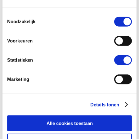
Artikelen over Wat is praten over
Toestemmingsselectie
gevoelens met kinderen?
Noodzakelijk
Wat is frustratie bij kinderen?
Wat is frustratie bij kinderen? Frustratie bij
Voorkeuren
kinderen is een emotionele reactie die ontstaat
wanneer iets niet gaat zoals een kind wil.Een
kind voelt zich tegengewerkt in zijn behoefte,
Statistieken
verwachting of doel. Dat kan door iets van
buitenaf komen, een regel, een ouder,...
Marketing
Mijn kind is vaak bang
Details tonen
Mijn kind is vaak bang Dat kinderen zo nu en
dan bang zijn is heel normaal. Nogal wat
kinderen zijn bang voor het donker, bang voor
Alle cookies toestaan
monsters onder het bed, dieren en insecten
(zoals spinnen), onweer of hardgeluiden.