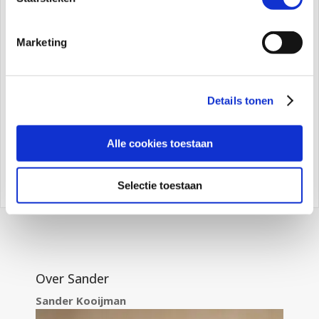
Zelfvertrouwen opbouwen bij kinderen:
zo help je je kind stap voor stap
Marketing
Zelfvertrouwen opbouwen bij kinderen: zo help
je je kind stap voor stap Je ziet het misschien in
kleine momenten. Je kind dat zegt: “Ik kan dit
niet.” Dat stil wordt als iets niet lukt. Of dat
Details tonen
boos reageert en daarna zegt dat het stom is.
En ergens voel...
Alle cookies toestaan
Selectie toestaan
Over Sander
Sander Kooijman