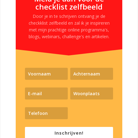
checklist zelfbeeld
Door je in te schrijven ontvang je de
checkklist zelfbeeld en zal ik je inspireren
met mijn prachtige online programma's,
blogs, webinars, challenge's en artikelen.
Inschrijven!