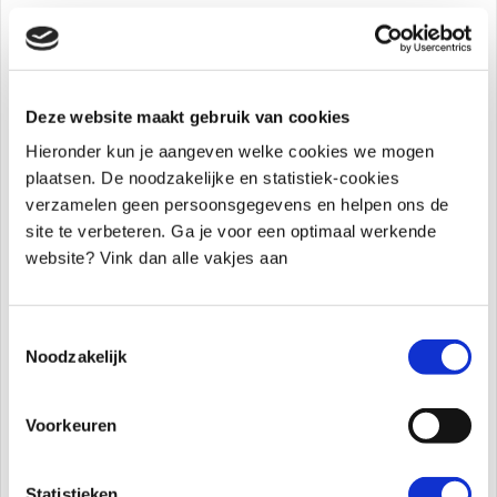
Wat is talent?
Wat is talent? Talent is dat wat iedere mens
uniek en bijzonder maakt. Het is je meest
kostbare bezit. Ieder mens heeft een talent of
Deze website maakt gebruik van cookies
beter gezegd: een uniek talent. Een talent is het
Hieronder kun je aangeven welke cookies we mogen
vermogen om iets heel goed te kunnen. Ieder
plaatsen. De noodzakelijke en statistiek-cookies
kind wordt geboren met een uniek talent....
verzamelen geen persoonsgegevens en helpen ons de
site te verbeteren. Ga je voor een optimaal werkende
website? Vink dan alle vakjes aan
Assertiviteit: doen wat je hart je in geeft
Assertiviteit je kind doet wat het hart ingeeft
Wat is assertiviteit bij kinderen? Assertiviteit
Toestemmingsselectie
betekent dat een kind durft op te komen voor
Noodzakelijk
zichzelf, op een manier die respectvol is naar
anderen.Het is de balans tussen meebewegen
Voorkeuren
en begrenzen. Een assertief kind...
Statistieken