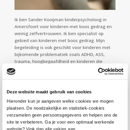
Ik ben Sander Kooijman kinderpsycholoog in
Amersfoort voor kinderen met boos gedrag en
weinig zelfvertrouwen. Ik ben specialist op
gebied van kinderen met boos gedrag. Mijn
begeleiding is ook geschikt voor kinderen met
bijkomende problematiek zoals ADHD, ASS,
trauma, hoogbegaafdheid en kinderen die
moeilijk leren.
Plan nu een
belafspraak
Vergoedingen
Deze website maakt gebruik van cookies
Door samenwerking met ZorgRondom word de
zorg vergoed door de gemeente Amersfoort,
Hieronder kun je aangeven welke cookies we mogen
omliggende gemeenten en Utrecht West. Echter
plaatsen. De noodzakelijke en statistiek-cookies
aanmelding bij met Metmaya is voorwaarde. De
verzamelen geen persoonsgegevens en helpen ons de
wachttijd voor beoordeling door Metmaya kan
site te verbeteren. Ga je voor een optimaal werkende
hoog oplopen.
website? Vink dan alle vakjes aan