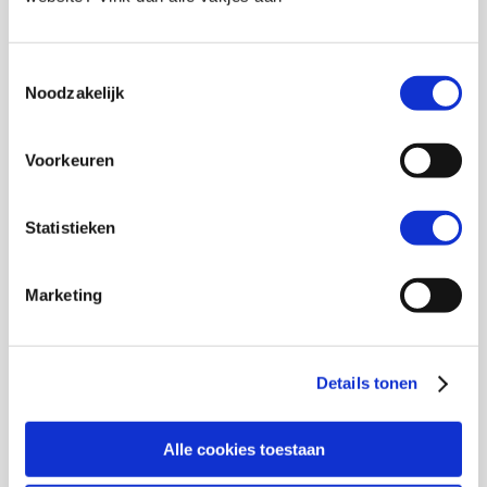
Direct starten op eigen kosten kan wel.
Gemiddelde duur van een traject in zeven
Toestemmingsselectie
sessies. Bij complexe vragen kan de
Noodzakelijk
verandering langer op zich laten duren. Plan
eerst een belafspraak.
Voorkeuren
Minder boos meer zelfvertrouwen
Met het online ouder en kind programma
Statistieken
minder boos meer zelfvertrouwen kun je direct
starten.
Lees er
hier
meer over en start direct.
Marketing
Werken met de binnenwereld
Ben je professional en wil je met spel en
verbeelding werken met de binnenwereld van
Details tonen
kinderen in de leeftijd van 4 tot 12 jaar? Dan wil
je leren werken met het binnenwereld model.
Alle cookies toestaan
Met werken met de binnenwereld krijg je
toegang tot mijn beste en meest gebruikte