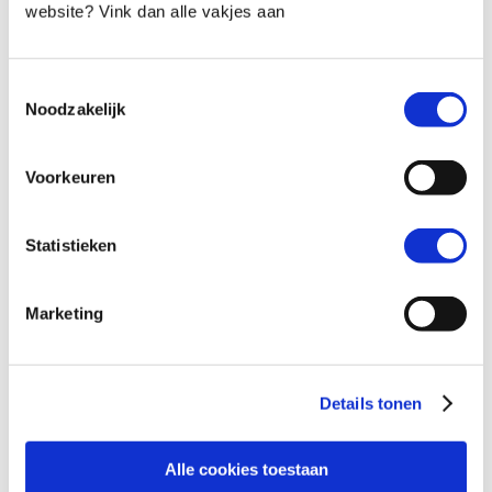
die in het 5 weken:
Sta sterk programma
zijn
website? Vink dan alle vakjes aan
opgenomen.
Toestemmingsselectie
Noodzakelijk
Voorkeuren
Statistieken
Marketing
Details tonen
THEMA 1 LICHAAMSBEWUSTZIJN
Alle cookies toestaan