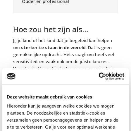
Ouder en professional
Hoe zou het zijn als...
Jij je kind of het kind dat je begeleid kan helpen
om
sterker te staan in de wereld
. Dat is geen
gemakkelijke opdracht. Het vraagt om heel veel
sensitiviteit en vaak ook om de juiste keuzes.
Vanuit mijn theoretische kennis en ervaring heb
ik van alles uitgewerkt en in de praktijk getest.
Het staat in hapklare blokje voor je klaar. Alle
materialen zijn praktische en laagdrempelig en
gericht op doen. Daarmee kan je direct aan de
Deze website maakt gebruik van cookies
slag en verder finetunen wat werkt voor jouw
Hieronder kun je aangeven welke cookies we mogen
kind. Natuurlijk zit het programma vol spelletjes
plaatsen. De noodzakelijke en statistiek-cookies
die kinderen uitnodigen om zichzelf beter te
verzamelen geen persoonsgegevens en helpen ons de
leren kennen. Ontdek hieronder de
vijf thema's
site te verbeteren. Ga je voor een optimaal werkende