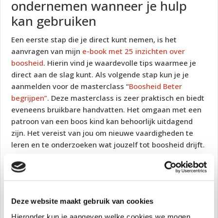
ondernemen wanneer je hulp
kan gebruiken
Een eerste stap die je direct kunt nemen, is het
aanvragen van mijn
e-book met 25 inzichten over
boosheid
. Hierin vind je waardevolle tips waarmee je
direct aan de slag kunt. Als volgende stap kun je je
aanmelden voor de masterclass “
Boosheid Beter
begrijpen”
. Deze masterclass is zeer praktisch en biedt
eveneens bruikbare handvatten. Het omgaan met een
patroon van een boos kind kan behoorlijk uitdagend
zijn. Het vereist van jou om nieuwe vaardigheden te
leren en te onderzoeken wat jouzelf tot boosheid drijft.
De Toolbox v
Boos Gedrag omvat vijf essentiële
instrumenten waarmee ik je begeleid en waarmee ik
direct stappen zet. Het programma “
De Kunst van
Omgaan met Boosheid”
biedt een uitgebreid
Deze website maakt gebruik van cookies
stappenplan waarbij ik je geleidelijk aan de hand neem.
Bij dit programma is de toolbox inbegrepen. Samen
Hieronder kun je aangeven welke cookies we mogen