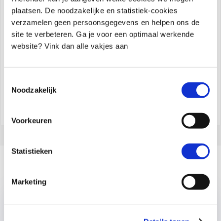
met je kind ga je aan de slag om het patroon van
plaatsen. De noodzakelijke en statistiek-cookies
boosheid stap voor stap aan te pakken. Als je liever
verzamelen geen persoonsgegevens en helpen ons de
individuele begeleiding wilt, of als je de voorkeur geeft
site te verbeteren. Ga je voor een optimaal werkende
aan een mix van online en persoonlijke sessies, of zelfs
website? Vink dan alle vakjes aan
gewoon in mijn praktijk, aarzel dan niet om een
belafspraak
te plannen.
Toestemmingsselectie
Noodzakelijk
Tweet
Share
Share
Pin
129
Voorkeuren
Statistieken
Gerelateerde artikelen
Marketing