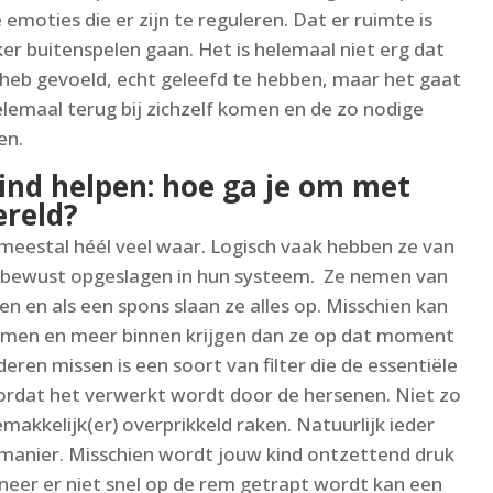
e emoties die er zijn te reguleren. Dat er ruimte is
ker buitenspelen gaan. Het is helemaal niet erg dat
 heb gevoeld, echt geleefd te hebben, maar het gaat
lemaal terug bij zichzelf komen en de zo nodige
en.
ind helpen: hoe ga je om met
ereld?
eestal héél veel waar. Logisch vaak hebben ze van
nbewust opgeslagen in hun systeem. Ze nemen van
n en als een spons slaan ze alles op. Misschien kan
emen en meer binnen krijgen dan ze op dat moment
ren missen is een soort van filter die de essentiële
oordat het verwerkt wordt door de hersenen. Niet zo
akkelijk(er) overprikkeld raken. Natuurlijk ieder
 manier. Misschien wordt jouw kind ontzettend druk
anneer er niet snel op de rem getrapt wordt kan een