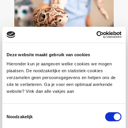
Deze website maakt gebruik van cookies
Hieronder kun je aangeven welke cookies we mogen
plaatsen. De noodzakelijke en statistiek-cookies
Ik ben Sander Kooijman kinderpsycholoog in
verzamelen geen persoonsgegevens en helpen ons de
Amersfoort voor kinderen met boos gedrag en
site te verbeteren. Ga je voor een optimaal werkende
weinig zelfvertrouwen. Ik ben specialist op
website? Vink dan alle vakjes aan
gebied van kinderen met boos gedrag. Mijn
begeleiding is ook geschikt voor kinderen met
bijkomende problematiek zoals ADHD, ASS,
Toestemmingsselectie
Noodzakelijk
trauma, hoogbegaafdheid en kinderen die
moeilijk leren.