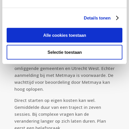
gebied van kinderen met boos gedrag. Mijn
begeleiding is ook geschikt voor kinderen met
bijkomende problematiek zoals ADHD, ASS,
Details tonen
trauma, hoogbegaafdheid en kinderen die
moeilijk leren.
Alle cookies toestaan
Plan nu een
belafspraak
Vergoedingen
Selectie toestaan
Door samenwerking met ZorgRondom word de
zorg vergoed door de gemeente Amersfoort,
omliggende gemeenten en Utrecht West. Echter
aanmelding bij met Metmaya is voorwaarde. De
wachttijd voor beoordeling door Metmaya kan
hoog oplopen.
Direct starten op eigen kosten kan wel.
Gemiddelde duur van een traject in zeven
sessies. Bij complexe vragen kan de
verandering langer op zich laten duren. Plan
eerst een belafspraak.