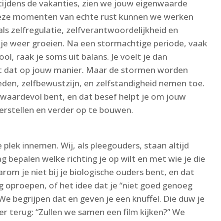
s tijdens de vakanties, zien we jouw eigenwaarde
 deze momenten van echte rust kunnen we werken
ls zelfregulatie, zelfverantwoordelijkheid en
ik je weer groeien. Na een stormachtige periode, vaak
l, raak je soms uit balans. Je voelt je dan
t dat op jouw manier. Maar de stormen worden
eden, zelfbewustzijn, en zelfstandigheid nemen toe.
n waardevol bent, en dat besef helpt je om jouw
erstellen en verder op te bouwen.
e plek innemen. Wij, als pleegouders, staan altijd
ag bepalen welke richting je op wilt en met wie je die
rom je niet bij je biologische ouders bent, en dat
g oproepen, of het idee dat je “niet goed genoeg
We begrijpen dat en geven je een knuffel. Die duw je
r terug: “Zullen we samen een film kijken?” We