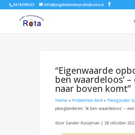
0618398533
info@jeugdenkinderpraktijkrota.nl
“Eigenwaarde opbo
ben waardeloos’ – 
naar boven komt”
Home
»
Problemen kind
»
Pleegouder zi
pleegkinderen: ‘Ik ben waardeloos’ – ee
door
Sander Kooijman
|
28 oktober 202