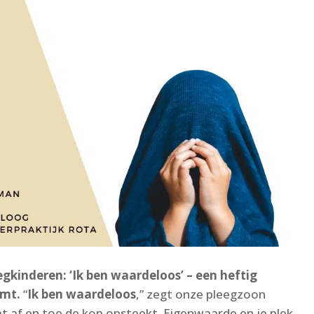
kinderen: ‘Ik ben waardeloos’ – een heftig
omt.
“
Ik ben waardeloos
,” zegt onze pleegzoon
at af en toe de kop opsteekt. Eigenwaarde en je plek