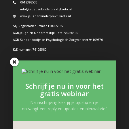
0618398533
info@jeugdenkinderpraktijkrota.nl
www.jeugdenkinderpraktijkrota.nl
SKJ Registratienummer:110005185
AGB-Jeugd en Kinderpraktijk Rota: 94066390
AGB-Sander Kooijman Psychologisch Zorgverlener 94109370
KvK-nummer: 76102580
Problemen bij kinderen
Boos kind
Schrijf je nu in voor het
Structuur in de dag: Hoe doe je dat?
gratis webinar
Boeken en interessante links
Gevoelens kind
Na inschrijving kies jij je tijdstip en je
ontvangt een reply en updates en nieuwsbrief
Zelfvertrouwen kind
Trauma, verlies en pleegzorg
Kinderpsycholoog Podcast