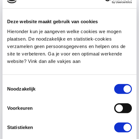
Deze website maakt gebruik van cookies
Wat werkt écht bij kinderen met weinig
Hieronder kun je aangeven welke cookies we mogen
zelfvertrouwen?
plaatsen. De noodzakelijke en statistiek-cookies
door
Sander Kooijman
|
14 apr 2026
verzamelen geen persoonsgegevens en helpen ons de
Veel ouders proberen het zelfvertrouwen
site te verbeteren. Ga je voor een optimaal werkende
van hun kind te versterken met
website? Vink dan alle vakjes aan
complimenten, maar dat werkt vaak niet.
Ontdek wat er écht achter zit en wat jij
vandaag al kunt doen
Toestemmingsselectie
Noodzakelijk
lees meer...
Voorkeuren
Statistieken