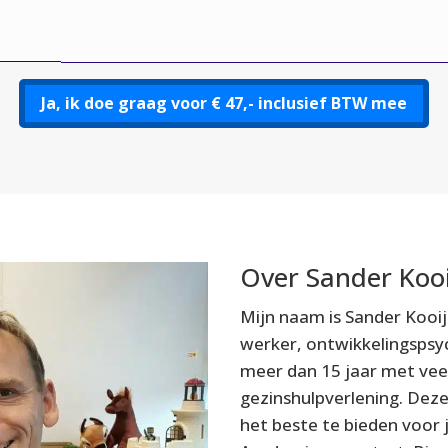
Ja, ik doe graag voor € 47,- inclusief BTW mee
Over Sander Koo
Mijn naam is Sander Kooi
werker, ontwikkelingspsyc
meer dan 15 jaar met veel 
gezinshulpverlening. Dez
het beste te bieden voor j