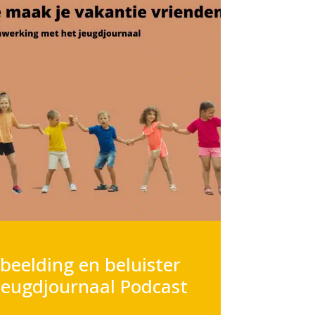
fbeelding en beluister
 jeugdjournaal Podcast