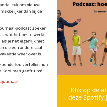
kantie leuk om nieuwe
makkelijker dan bij de
djournaal-podcast zoeken
uit wat het beste werkt.
ls je het eigenlijk niet
en die een andere taal
vakantie weer over is.
Hoenderloo vertellen hun
 Kooijman geeft tips!
gdjournaal
Klik op de a
deze Spotify