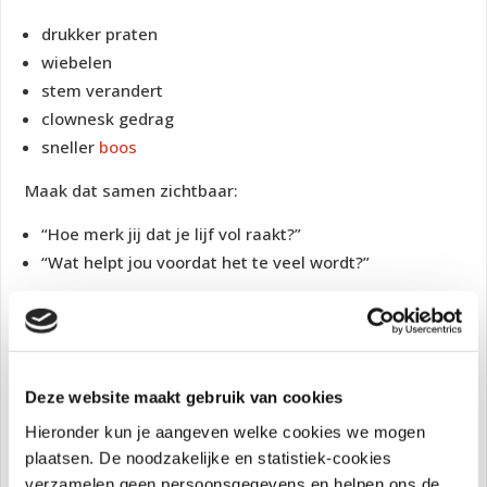
drukker praten
wiebelen
stem verandert
clownesk gedrag
sneller
boos
Maak dat samen zichtbaar:
“Hoe merk jij dat je lijf vol raakt?”
“Wat helpt jou voordat het te veel wordt?”
Dat kan zijn:
even apart spelen
bewegen
Deze website maakt gebruik van cookies
iets in de handen knijpen
Hieronder kun je aangeven welke cookies we mogen
samen ademhalen
plaatsen. De noodzakelijke en statistiek-cookies
een vaste pauzeplek
verzamelen geen persoonsgegevens en helpen ons de