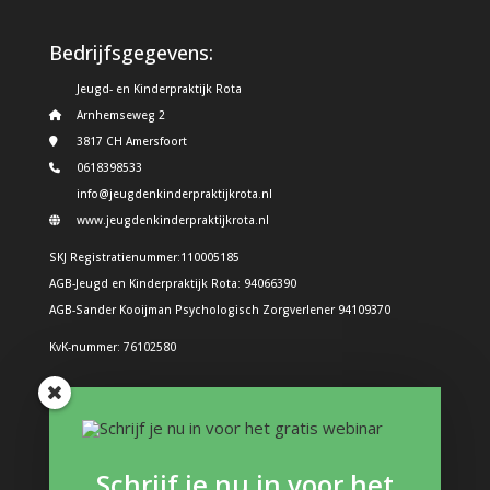
Bedrijfsgegevens:
Jeugd- en Kinderpraktijk Rota
Arnhemseweg 2
3817 CH Amersfoort
0618398533
info@jeugdenkinderpraktijkrota.nl
www.jeugdenkinderpraktijkrota.nl
SKJ Registratienummer:110005185
AGB-Jeugd en Kinderpraktijk Rota: 94066390
AGB-Sander Kooijman Psychologisch Zorgverlener 94109370
KvK-nummer: 76102580
Problemen bij kinderen
Boos kind
Schrijf je nu in voor het
Structuur in de dag: Hoe doe je dat?