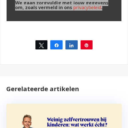
We gaan zorgvuldig met jouw gegevens
om, zoals vermeld in ons
privacybeleid
.
Tweet
Share
Share
Pin
33
Gerelateerde artikelen