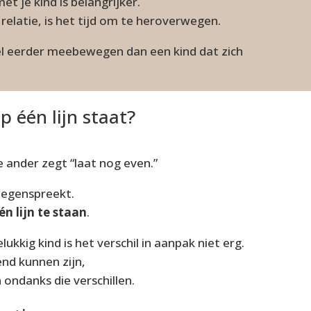
et je kind is belangrijker.
relatie, is het tijd om te heroverwegen.
veel eerder meebewegen dan een kind dat zich
p één lijn staat?
de ander zegt
“laat nog even.”
 tegenspreekt.
één lijn te staan
.
elukkig kind is het verschil in aanpak niet erg.
end kunnen zijn,
n ondanks die verschillen.