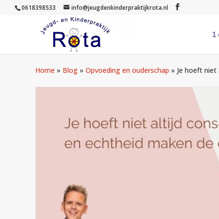
0618398533
info@jeugdenkinderpraktijkrota.nl
1
Home
»
Blog
»
Opvoeding en ouderschap
»
Je hoeft niet