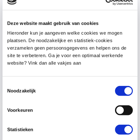
– herstel tonen als iets niet goed liep.
Zo leert je kind dat echtheid belangrijker is
Deze website maakt gebruik van cookies
dan perfectie,
Hieronder kun je aangeven welke cookies we mogen
en dat liefde niet afhangt van altijd dezelfde
plaatsen. De noodzakelijke en statistiek-cookies
regels.
verzamelen geen persoonsgegevens en helpen ons de
Kort gezegd:
site te verbeteren. Ga je voor een optimaal werkende
website? Vink dan alle vakjes aan
Je hoeft niet altijd consequent te zijn zolang
je maar echt, aanwezig en verbonden bent.
Toestemmingsselectie
lees meer...
Noodzakelijk
Voorkeuren
Statistieken