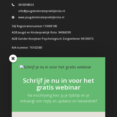
0618398533
info@jeugdenkinderpraktijkrota.nl
www.jeugdenkinderpraktijkrota.nl
SKJ Registratienummer:110005185
AGB-Jeugd en Kinderpraktijk Rota: 94066390
AGB-Sander Kooijman Psychologisch Zorgverlener 94109370
KvK-nummer: 76102580
Problemen bij kinderen
Boos kind
Schrijf je nu in voor het
Structuur in de dag: Hoe doe je dat?
gratis webinar
Boeken en interessante links
Gevoelens kind
Na inschrijving kies jij je tijdstip en je
ontvangt een reply en updates en nieuwsbrief
Zelfvertrouwen kind
Trauma, verlies en pleegzorg
Kinderpsycholoog Podcast