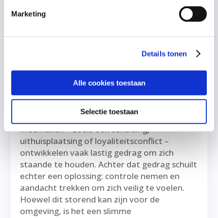
Marketing
Details tonen
Kernkwaliteiten bij kinderen na trauma: hoe
lastige gebeurtenissen verborgen kracht
Alle cookies toestaan
onthullen
door
Sander Kooijman
|
1 okt 2025
Selectie toestaan
Kinderen die ingrijpende gebeurtenissen
meemaken – zoals een scheiding,
uithuisplaatsing of loyaliteitsconflict –
ontwikkelen vaak lastig gedrag om zich
staande te houden. Achter dat gedrag schuilt
echter een oplossing: controle nemen en
aandacht trekken om zich veilig te voelen.
Hoewel dit storend kan zijn voor de
omgeving, is het een slimme