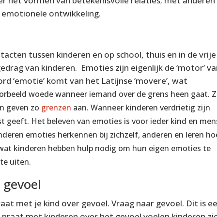
er het vormen van betekenisvolle relaties; met anderen
ia emotionele ontwikkeling.
tacten tussen kinderen en op school, thuis en in de vrije
gedrag van kinderen. Emoties zijn eigenlijk de ‘motor’ v
ord ‘emotie’ komt van het Latijnse ‘movere’, wat
oorbeeld woede wanneer iemand over de grens heen gaat. 
 en geven zo
grenzen
aan. Wanneer kinderen verdrietig zijn
st geeft.
Het beleven van emoties is voor ieder kind en men
inderen emoties herkennen bij zichzelf, anderen en leren ho
 wat kinderen hebben hulp nodig om hun eigen emoties te
e uiten.
r gevoel
praat met je kind over gevoel. Vraag naar gevoel. Dit is e
 praat met kinderen over het gevoel voelen kinderen zi