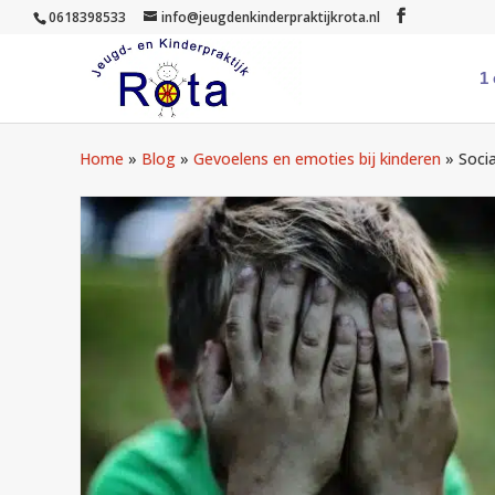
0618398533
info@jeugdenkinderpraktijkrota.nl
1
Home
»
Blog
»
Gevoelens en emoties bij kinderen
»
Soci