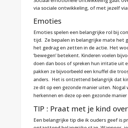
Sociaal emotionele ontwikkeling gaat ov
via sociale ontwikkeling, of met jezelf v
Emoties
Emoties spelen een belangrijke rol bij con
tijd. Ze bepalen in belangrijke mate het 
het gedrag en zetten in de actie. Het wo
‘bewegen’ betekent.
Kinderen voelen bijv
doen dan boos of spreken hun irritatie uit
pakken ze bijvoorbeeld een knuffel die troo
anders. Het is ontzettend belangrijk dat k
ze dit op een gezonde manier uiten. Nogal
herkennen en deze op een gezonde manier t
TIP : Praat met je kind ove
Een belangrijke tip die ik ouders geef is 
ontzettend belangrijke stap. Wanneer je