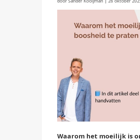
door
Sander Kooijman
|
26 oktober 202
Waarom het moeilijk is o