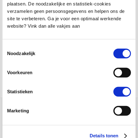
plaatsen. De noodzakelijke en statistiek-cookies
Gerelateerde artikelen
verzamelen geen persoonsgegevens en helpen ons de
site te verbeteren. Ga je voor een optimaal werkende
Boos gedrag hoort dat erbij?
website? Vink dan alle vakjes aan
Hoe ga je om met agressie bij je kind?
Wat is de link tussen angst en
Toestemmingsselectie
boosheid bij kinderen?
Noodzakelijk
Praktische tools bij boos gedrag van je
kind: wat werkt echt?
Voorkeuren
Statistieken
Marketing
Over Sander
Details tonen