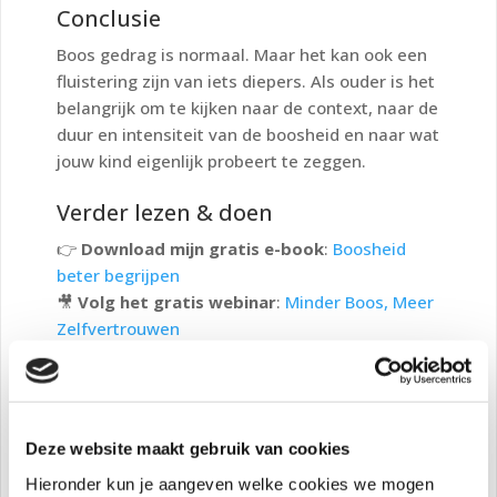
Conclusie
Boos gedrag is normaal. Maar het kan ook een
fluistering zijn van iets diepers. Als ouder is het
belangrijk om te kijken naar de context, naar de
duur en intensiteit van de boosheid en naar wat
jouw kind eigenlijk probeert te zeggen.
Verder lezen & doen
👉
Download mijn gratis e-book
:
Boosheid
beter begrijpen
🎥
Volg het gratis webinar
:
Minder Boos, Meer
Zelfvertrouwen
🧰
Start met de Toolbox Boos
: Bestaat uit de
vijf tools die ik inzet tijdens mijn 1 op 1
begeleiding. Je gaat direct een stap zetten naar
meer rust en ontspanning.
Ga naar de toolbox
Deze website maakt gebruik van cookies
boos
Hieronder kun je aangeven welke cookies we mogen