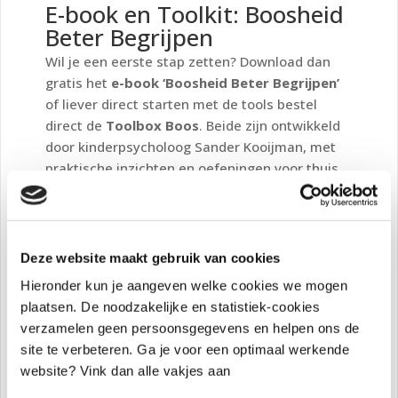
E-book en Toolkit: Boosheid
Beter Begrijpen
Wil je een eerste stap zetten? Download dan
gratis het
e-book ‘Boosheid Beter Begrijpen’
of liever direct starten met de tools bestel
direct de
Toolbox Boos
. Beide zijn ontwikkeld
door kinderpsycholoog Sander Kooijman, met
praktische inzichten en oefeningen voor thuis.
De toolbox wordt niet alleen door ouders vaak
gebruikt als eerste start. Ook professionals
zetten hem graag in.
Deze website maakt gebruik van cookies
👉
Gratis e-book downloaden
Hieronder kun je aangeven welke cookies we mogen
👉
Toolbox Boos bekijken
plaatsen. De noodzakelijke en statistiek-cookies
Conclusie: tools geven
verzamelen geen persoonsgegevens en helpen ons de
houvast ook in lastige
site te verbeteren. Ga je voor een optimaal werkende
momenten
website? Vink dan alle vakjes aan
Boos gedrag hoeft geen strijd te zijn. Met de