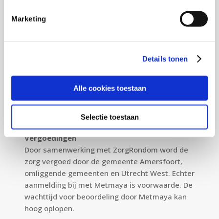
Marketing
Ik ben Sander Kooijman kinderpsycholoog in
Amersfoort voor kinderen met boos gedrag en
weinig zelfvertrouwen. Ik ben specialist op
Details tonen
gebied van kinderen met boos gedrag. Mijn
begeleiding is ook geschikt voor kinderen met
bijkomende problematiek zoals ADHD, ASS,
Alle cookies toestaan
trauma, hoogbegaafdheid en kinderen die
moeilijk leren.
Selectie toestaan
Plan nu een
belafspraak
Vergoedingen
Door samenwerking met ZorgRondom word de
zorg vergoed door de gemeente Amersfoort,
omliggende gemeenten en Utrecht West. Echter
aanmelding bij met Metmaya is voorwaarde. De
wachttijd voor beoordeling door Metmaya kan
hoog oplopen.