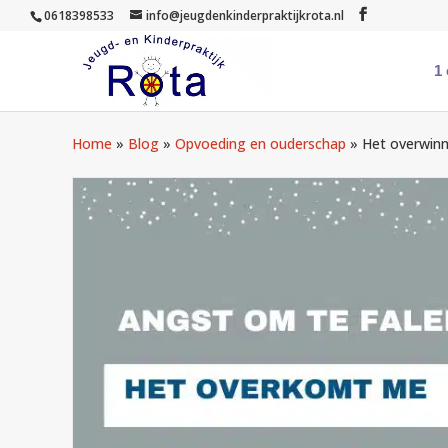
0618398533
info@jeugdenkinderpraktijkrota.nl
1
Home
»
Blog
»
Opvoeding en ouderschap
»
Het overwinn