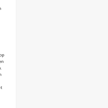
n
 op
en
.
n
et