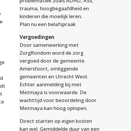
problematiek zoals ADHD, ASS,
trauma, hoogbegaafdheid en
e
kinderen die moeilijk leren.
te
Plan nu een
belafspraak
Vergoedingen
Door samenwerking met
ZorgRondom word de zorg
vergoed door de gemeente
ge
Amersfoort, omliggende
gemeenten en Utrecht West.
jd
Echter aanmelding bij met
rdt
Metmaya is voorwaarde. De
st
wachttijd voor beoordeling door
te
Metmaya kan hoog oplopen.
Direct starten op eigen kosten
kan wel. Gemiddelde duur van een