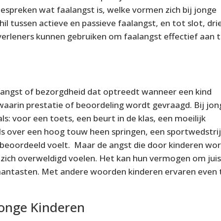
 bespreken wat faalangst is, welke vormen zich bij jonge
l tussen actieve en passieve faalangst, en tot slot, dri
erleners kunnen gebruiken om faalangst effectief aan 
n angst of bezorgdheid dat optreedt wanneer een kind
aarin prestatie of beoordeling wordt gevraagd. Bij jon
als: voor een toets, een beurt in de klas, een moeilijk
ls over een hoog touw heen springen, een sportwedstri
ch beoordeeld voelt. Maar de angst die door kinderen wo
 zich overweldigd voelen. Het kan hun vermogen om jui
 aantasten. Met andere woorden kinderen ervaren even 
Jonge Kinderen