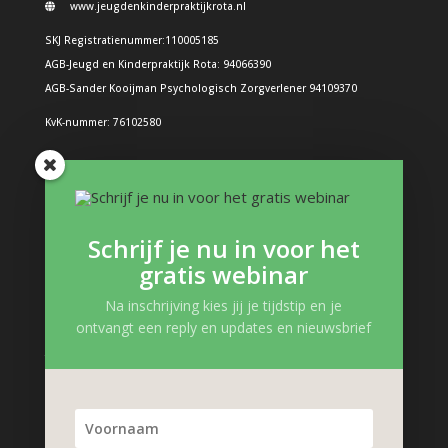
www.jeugdenkinderpraktijkrota.nl
SKJ Registratienummer:110005185
AGB-Jeugd en Kinderpraktijk Rota: 94066390
AGB-Sander Kooijman Psychologisch Zorgverlener 94109370
KvK-nummer: 76102580
Problemen bij kinderen
Boos kind
Schrijf je nu in voor het
Structuur in de dag: Hoe doe je dat?
gratis webinar
Boeken en interessante links
Gevoelens kind
Na inschrijving kies jij je tijdstip en je
ontvangt een reply en updates en nieuwsbrief
Zelfvertrouwen kind
Trauma, verlies en pleegzorg
Kinderpsycholoog Podcast
Problemen kind
Gedragsproblemen