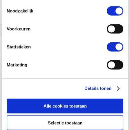
Toestemmingsselectie
Tweet
Share
Share
Pin
Noodzakelijk
1
Voorkeuren
Statistieken
Gerelateerde artikelen
Marketing
Details tonen
Alle cookies toestaan
Selectie toestaan