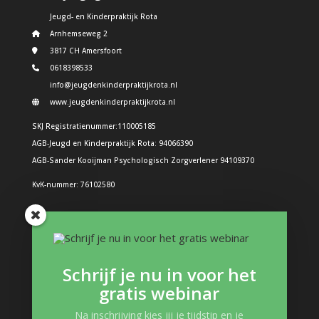
Jeugd- en Kinderpraktijk Rota
Arnhemseweg 2
3817 CH Amersfoort
0618398533
info@jeugdenkinderpraktijkrota.nl
www.jeugdenkinderpraktijkrota.nl
SKJ Registratienummer:110005185
AGB-Jeugd en Kinderpraktijk Rota: 94066390
AGB-Sander Kooijman Psychologisch Zorgverlener 94109370
KvK-nummer: 76102580
Problemen bij kinderen
Boos kind
Schrijf je nu in voor het
Structuur in de dag: Hoe doe je dat?
gratis webinar
Boeken en interessante links
Gevoelens kind
Na inschrijving kies jij je tijdstip en je