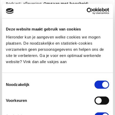
Podcast: aflevering:
Omgaan met boosheid:
praktische tips voor ouders van kinderen met
kenmerken van Autisme
Deze website maakt gebruik van cookies
Hieronder kun je aangeven welke cookies we mogen
plaatsen. De noodzakelijke en statistiek-cookies
verzamelen geen persoonsgegevens en helpen ons de
site te verbeteren. Ga je voor een optimaal werkende
website? Vink dan alle vakjes aan
Omgaan met boosheid: praktische tips voor ouders
van kinderen met kenmerken van Autisme
Maak direct een belafspraak
Toestemmingsselectie
Noodzakelijk
Aan de slag met de toolbox boos kind
Lees er meer over en start direct
Voorkeuren
Werken met de Binnenwereld
Ik ben professional en ik wil van alles leren over hoe ik