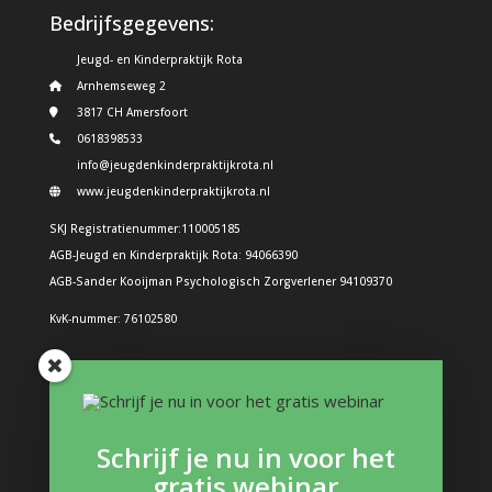
Bedrijfsgegevens:
Jeugd- en Kinderpraktijk Rota
Arnhemseweg 2
3817 CH Amersfoort
0618398533
info@jeugdenkinderpraktijkrota.nl
www.jeugdenkinderpraktijkrota.nl
SKJ Registratienummer:110005185
AGB-Jeugd en Kinderpraktijk Rota: 94066390
AGB-Sander Kooijman Psychologisch Zorgverlener 94109370
KvK-nummer: 76102580
Problemen bij kinderen
Boos kind
Schrijf je nu in voor het
Structuur in de dag: Hoe doe je dat?
gratis webinar
Boeken en interessante links