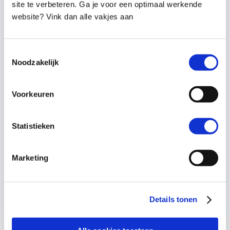
site te verbeteren. Ga je voor een optimaal werkende
website? Vink dan alle vakjes aan
Toestemmingsselectie
Noodzakelijk
Voorkeuren
Wat werkt écht bij kinderen met weinig
zelfvertrouwen?
Statistieken
door
Sander Kooijman
|
14 apr 2026
Veel ouders proberen het zelfvertrouwen
van hun kind te versterken met
Marketing
complimenten, maar dat werkt vaak niet.
Ontdek wat er écht achter zit en wat jij
vandaag al kunt doen
Details tonen
lees meer...