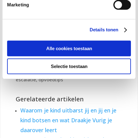
→ Webinar Minder Boos, Meer
Marketing
Zelfvertrouwen
→ Lidmaatschap Gelukkige Kinderen,
Gelukkige Ouders
Details tonen
Aanbevolen categorie:
Opvoeding | Grenzen |
Alle cookies toestaan
Regie | Boosheid
Aanbevolen tags:
grenzen
stellen, opvoeden vanuit regie, boosgedrag,
draakje vurig, sterke moeder sterk kind, minder
Selectie toestaan
boos, kinderpsycholoog, moeras model,
escalatie, opvoedtips
Gerelateerde artikelen
Waarom je kind uitbarst jij en jij en je
kind botsen en wat Draakje Vurig je
daarover leert