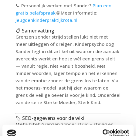
📞 Persoonlijk werken met Sander?
Plan een
gratis belafspraak
🌐 Meer informatie:
jeugdenkinderpraktijkrota.nl
📋 Samenvatting
Grenzen zonder strijd stellen lukt niet met
meer uitleggen of dreigen. Kinderpsycholoog
Sander legt in dit artikel uit waarom die aanpak
averechts werkt en hoe je wél een grens stelt
— vanuit regie, niet vanuit boosheid. Met
minder woorden, lager tempo en het erkennen
van de emotie zonder de grens los te laten. Via
het moeras-model laat hij zien waarom de
grens de veilige oever is voor je kind. Onderdeel
van de serie Sterke Moeder, Sterk Kind.
🏷️ SEO-gegevens voor de wiki
Meta titel:
Grenzen zonder strijd – stevig en
liefdevol opvoeden vanuit regie |