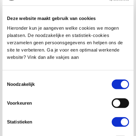
Kinderpsycholoog Sander
Meta beschrijving (max 155 tekens):
Grenzen
Deze website maakt gebruik van cookies
zonder strijd stellen — kinderpsycholoog
Hieronder kun je aangeven welke cookies we mogen
Sander legt uit waarom uitleggen averechts
plaatsen. De noodzakelijke en statistiek-cookies
werkt en hoe je stevig én liefdevol blijft vanuit
verzamelen geen persoonsgegevens en helpen ons de
regie.
site te verbeteren. Ga je voor een optimaal werkende
Focus zoekwoord:
grenzen zonder strijd
website? Vink dan alle vakjes aan
Secundaire zoekwoorden:
grenzen stellen
kinderen, opvoeden vanuit regie, kind escaleert
grens, sterke moeder sterk kind, draakje vurig,
Toestemmingsselectie
Noodzakelijk
moeras model
opvoeding
, minder boos
opvoeding
Voorkeuren
Interne links:
→ Hoofdartikel: Sterke Moeder, Sterk Kind
Statistieken
→ Artikel 2: Waarom jouw draakje uitbarst
→ Artikel 4: De moeder achter de draak