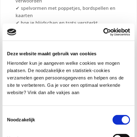
verwoorden
✔ spelvormen met poppetjes, bordspellen en
kaarten
✔ hoe je blijdschap en trots versterkt
(gelukshormoon-boosters)
✔ extra:
beschikbaar zijn zonder te overnemen
Ideaal voor december, waarin kinderen sneller
Deze website maakt gebruik van cookies
overprikkeld raken en emoties groter worden.
Hieronder kun je aangeven welke cookies we mogen
👉
Doe mee voor €15
plaatsen. De noodzakelijke en statistiek-cookies
verzamelen geen persoonsgegevens en helpen ons de
De Nervus Vagus Reset
Deze oefening blijft een van de favorieten bij
site te verbeteren. Ga je voor een optimaal werkende
kinderen én bij ouders. Het is een simpele
website? Vink dan alle vakjes aan
manier om spanning in het lijf te verminderen
en het zenuwstelsel terug te brengen naar rust.
Toestemmingsselectie
Ideaal voor drukke decemberdagen, vóór
Noodzakelijk
school, na school of vlak voor het slapengaan.
Zo werkt het: