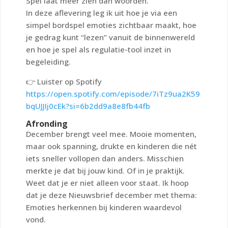
Spel laat meer zien dan woorden.
In deze aflevering leg ik uit hoe je via een
simpel bordspel emoties zichtbaar maakt, hoe
je gedrag kunt “lezen” vanuit de binnenwereld
en hoe je spel als regulatie-tool inzet in
begeleiding.
👉
Luister op Spotify
https://open.spotify.com/episode/7iTz9ua2K59
bqUJJIj0cEk?si=6b2dd9a8e8fb44fb
Afronding
December brengt veel mee. Mooie momenten,
maar ook spanning, drukte en kinderen die nét
iets sneller vollopen dan anders. Misschien
merkte je dat bij jouw kind. Of in je praktijk.
Weet dat je er niet alleen voor staat. Ik hoop
dat je deze Nieuwsbrief december met thema:
Emoties herkennen bij kinderen waardevol
vond.