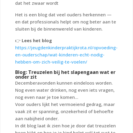
dat het zwaar wordt
Het is een blog dat veel ouders herkennen —
en dat professionals helpt om nog beter aan te
sluiten bij de binnenwereld van kinderen.
👉
Lees het blog
https://jeugdenkinderpraktijkrota.nl/opvoeding-
en-ouderschap/wat-kinderen-echt-nodig-
hebben-om-zich-veilig-te-voelen/
Blog: Treuzelen bij het slapengaan wat er
onder zit
Decemberavonden kunnen eindeloos worden.
Nog even water drinken, nog even iets vragen,
nog even naar je toe komen…
Voor ouders lijkt het vermoeiend gedrag, maar
vaak zit er spanning, onzekerheid of behoefte
aan nabijheid onder.
In dit blog laat ik zien hoe je door dat treuzelen
heen kijkt en hoe je je kind helpt wél tot rust te