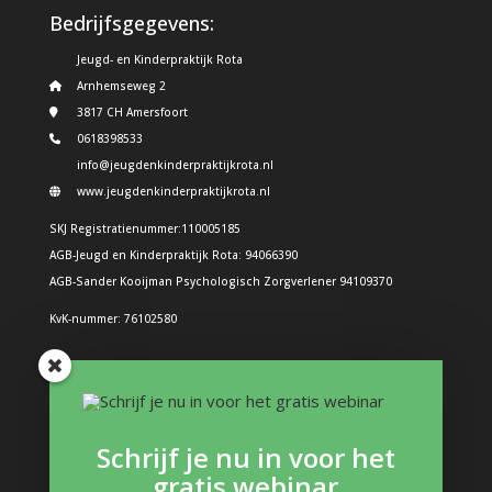
Bedrijfsgegevens:
Jeugd- en Kinderpraktijk Rota
Arnhemseweg 2
3817 CH Amersfoort
0618398533
info@jeugdenkinderpraktijkrota.nl
www.jeugdenkinderpraktijkrota.nl
SKJ Registratienummer:110005185
AGB-Jeugd en Kinderpraktijk Rota: 94066390
AGB-Sander Kooijman Psychologisch Zorgverlener 94109370
KvK-nummer: 76102580
Problemen bij kinderen
Boos kind
Schrijf je nu in voor het
Structuur in de dag: Hoe doe je dat?
gratis webinar
Boeken en interessante links