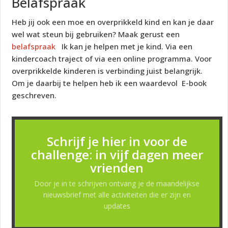
Belafspraak
Heb jij ook een moe en overprikkeld kind en kan je daar
wel wat steun bij gebruiken? Maak gerust een
belafspraak
Ik kan je helpen met je kind. Via een
kindercoach traject of via een online programma. Voor
overprikkelde kinderen is verbinding juist belangrijk.
Om je daarbij te helpen heb ik een waardevol E-book
geschreven.
Schrijf je hier in voor de
challenge: in vijf dagen meer
vrienden
Door je in te schrijven ontvang je de maandelijkse
nieuwsbrief met alle activiteiten die er zijn en
updates