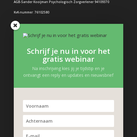
AGB-Sander Kooijman Psychologisch Zorgverlener 94109370
KvK-nummer: 76102580
Problemen bij kinderen
Boos kind
Schrijf je nu in voor het
Structuur in de dag: Hoe doe je dat?
gratis webinar
Boeken en interessante links
Gevoelens kind
Na inschrijving kies jij je tijdstip en je
ontvangt een reply en updates en nieuwsbrief
Zelfvertrouwen kind
Trauma, verlies en pleegzorg
Kinderpsycholoog Podcast
Problemen kind
Gedragsproblemen