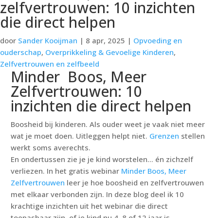
zelfvertrouwen: 10 inzichten
die direct helpen
door
Sander Kooijman
|
8 apr, 2025
|
Opvoeding en
ouderschap
,
Overprikkeling & Gevoelige Kinderen
,
Zelfvertrouwen en zelfbeeld
Minder Boos, Meer
Zelfvertrouwen: 10
inzichten die direct helpen
Boosheid bij kinderen. Als ouder weet je vaak niet meer
wat je moet doen. Uitleggen helpt niet.
Grenzen
stellen
werkt soms averechts.
En ondertussen zie je je kind worstelen… én zichzelf
verliezen. In het gratis webinar
Minder Boos, Meer
Zelfvertrouwen
leer je hoe boosheid en zelfvertrouwen
met elkaar verbonden zijn. In deze blog deel ik 10
krachtige inzichten uit het webinar die direct
toepasbaar zijn of je kind nu 4, 8 of 12 jaar is.