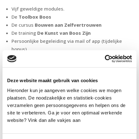
Vijf geweldige modules.
De
Toolbox Boos
De cursus
Bouwen aan Zelfvertrouwen
De training
De Kunst van Boos Zijn
Persoonlijke
begeleiding
via
mail
of
app
(
tijdelijke
bonus
)
https://jeugdenkinderpraktijkrota.nl/gratis-webinar-
minder-boos-meer-zelfvertrouwen/
Deze website maakt gebruik van cookies
Hieronder kun je aangeven welke cookies we mogen
Start direct met minder boos meer
plaatsen. De noodzakelijke en statistiek-cookies
zelfvertrouwen
verzamelen geen persoonsgegevens en helpen ons de
site te verbeteren. Ga je voor een optimaal werkende
website? Vink dan alle vakjes aan
Tweet
Share
Share
Pin
Over Sander