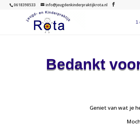
0618398533
info@jeugdenkinderpraktijkrota.nl
1
Bedankt voor
Geniet van wat je h
Mocht