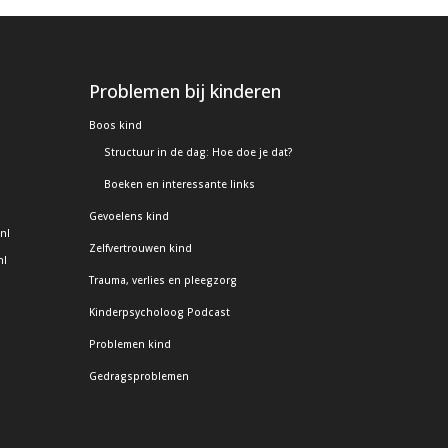
Problemen bij kinderen
Boos kind
Structuur in de dag: Hoe doe je dat?
Boeken en interessante links
Gevoelens kind
nl
Zelfvertrouwen kind
nl
Trauma, verlies en pleegzorg
Kinderpsycholoog Podcast
Problemen kind
Gedragsproblemen