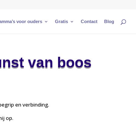
amma’s voor ouders
Gratis
Contact
Blog
unst van boos
egrip en verbinding.
ij op.