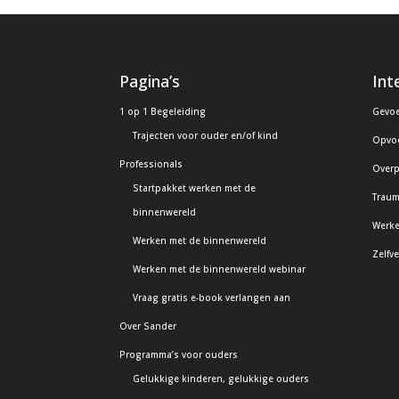
Pagina’s
Int
1 op 1 Begeleiding
Gevoe
Trajecten voor ouder en/of kind
Opvo
Professionals
Overp
Startpakket werken met de
Traum
binnenwereld
Werke
Werken met de binnenwereld
Zelfv
Werken met de binnenwereld webinar
Vraag gratis e-book verlangen aan
Over Sander
Programma’s voor ouders
Gelukkige kinderen, gelukkige ouders