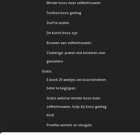
Minder boos meer zelfvertrouwen
Toolbox boos gedrag
Durf te voelen
De kunst boos zijn
Bouwen aan zelfvertrouwen
Challenge: praten met kinderen over
gevoelens
Gratis
E-book 25 weetjes om boze kinderen
beter te begrijpen
Gratis webinar minder boos meer
zelfvertrouwen, hulp bij boos gedrag
kind
Proefles wortels en vleugels
Praten met kinderen over gevoelens