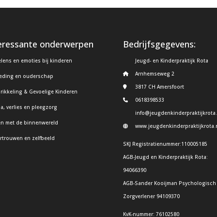
eressante onderwerpen
Bedrijfsgegevens:
lens en emoties bij kinderen
Jeugd- en Kinderpraktijk Rota
Arnhemseweg 2
eding en ouderschap
3817 CH Amersfoort
rikkeling & Gevoelige Kinderen
0618398533
a, verlies en pleegzorg
info@jeugdenkinderpraktijkrota.
n met de binnenwereld
www.jeugdenkinderpraktijkrota.
ertrouwen en zelfbeeld
SKJ Registratienummer:110005185
AGB-Jeugd en Kinderpraktijk Rota:
94066390
AGB-Sander Kooijman Psychologisch
Zorgverlener 94109370
KvK-nummer: 76102580