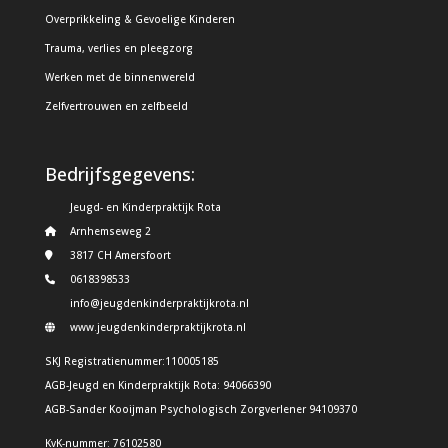
Overprikkeling & Gevoelige Kinderen
Trauma, verlies en pleegzorg
Werken met de binnenwereld
Zelfvertrouwen en zelfbeeld
Bedrijfsgegevens:
Jeugd- en Kinderpraktijk Rota
Arnhemseweg 2
3817 CH Amersfoort
0618398533
info@jeugdenkinderpraktijkrota.nl
www.jeugdenkinderpraktijkrota.nl
SKJ Registratienummer:110005185
AGB-Jeugd en Kinderpraktijk Rota: 94066390
AGB-Sander Kooijman Psychologisch Zorgverlener 94109370
KvK-nummer: 76102580