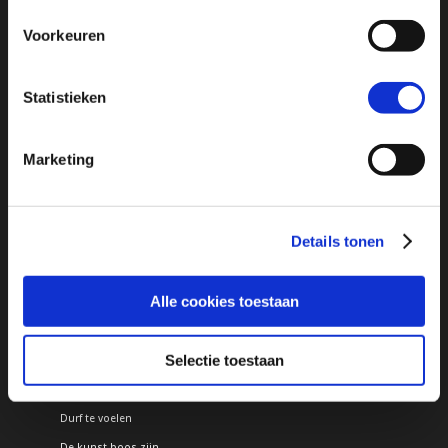
Voorkeuren
Pagina’s
1 op 1 Begeleiding
Statistieken
Trajecten voor ouder en/of kind
Professionals
Marketing
Startpakket werken met de binnenwereld
Werken met de binnenwereld
Werken met de binnenwereld webinar
Details tonen
Vraag gratis e-book verlangen aan
Over Sander
Alle cookies toestaan
Programma’s voor ouders
Gelukkige kinderen, gelukkige ouders
Selectie toestaan
Minder boos meer zelfvertrouwen
Toolbox boos gedrag
Durf te voelen
De kunst boos zijn