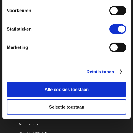
Voorkeuren
Pagina’s
1 op 1 Begeleiding
Statistieken
Trajecten voor ouder en/of kind
Professionals
Marketing
Startpakket werken met de binnenwereld
Werken met de binnenwereld
Werken met de binnenwereld webinar
Details tonen
Vraag gratis e-book verlangen aan
Over Sander
Alle cookies toestaan
Programma’s voor ouders
Gelukkige kinderen, gelukkige ouders
Selectie toestaan
Minder boos meer zelfvertrouwen
Toolbox boos gedrag
Durf te voelen
De kunst boos zijn