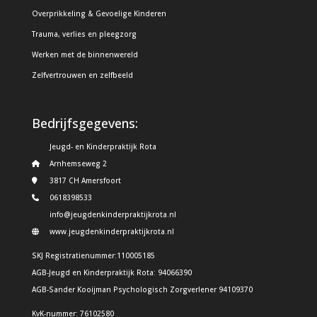
Overprikkeling & Gevoelige Kinderen
Trauma, verlies en pleegzorg
Werken met de binnenwereld
Zelfvertrouwen en zelfbeeld
Bedrijfsgegevens:
Jeugd- en Kinderpraktijk Rota
Arnhemseweg 2
3817 CH Amersfoort
0618398533
info@jeugdenkinderpraktijkrota.nl
www.jeugdenkinderpraktijkrota.nl
SKJ Registratienummer:110005185
AGB-Jeugd en Kinderpraktijk Rota: 94066390
AGB-Sander Kooijman Psychologisch Zorgverlener 94109370
KvK-nummer: 76102580