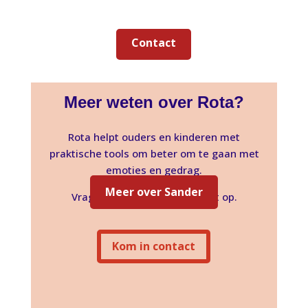
Contact
Meer weten over Rota?
Rota helpt ouders en kinderen met
praktische tools om beter om te gaan met
emoties en gedrag.
Meer over Sander
Vragen? Neem gerust contact op.
Kom in contact