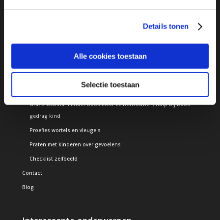
Toolbox boos gedrag
Durf te voelen
Details tonen
De kunst boos zijn
Bouwen aan zelfvertrouwen
Alle cookies toestaan
Challenge: praten met kinderen over gevoelens
Gratis
Selectie toestaan
E-book 25 weetjes om boze kinderen beter te begrijpen
Gratis webinar minder boos meer zelfvertrouwen, hulp bij boos
gedrag kind
Proefles wortels en vleugels
Praten met kinderen over gevoelens
Checklist zelfbeeld
Contact
Blog