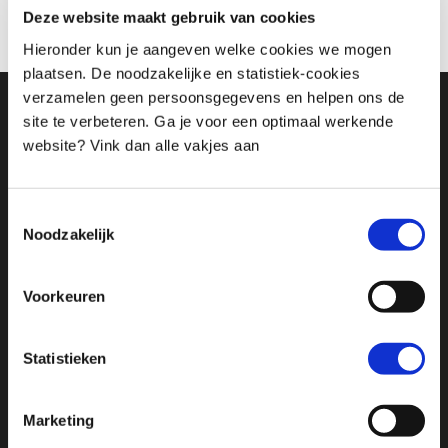
Deze website maakt gebruik van cookies
integratieve therapeut.
Hieronder kun je aangeven welke cookies we mogen
plaatsen. De noodzakelijke en statistiek-cookies
verzamelen geen persoonsgegevens en helpen ons de
site te verbeteren. Ga je voor een optimaal werkende
Pagina’s
website? Vink dan alle vakjes aan
1 op 1 Begeleiding
Trajecten voor ouder en/of kind
Professionals
Toestemmingsselectie
Noodzakelijk
Startpakket werken met de binnenwereld
Werken met de binnenwereld
Werken met de binnenwereld webinar
Voorkeuren
Vraag gratis e-book verlangen aan
Over Sander
Statistieken
Programma’s voor ouders
Gelukkige kinderen, gelukkige ouders
Marketing
Minder boos meer zelfvertrouwen