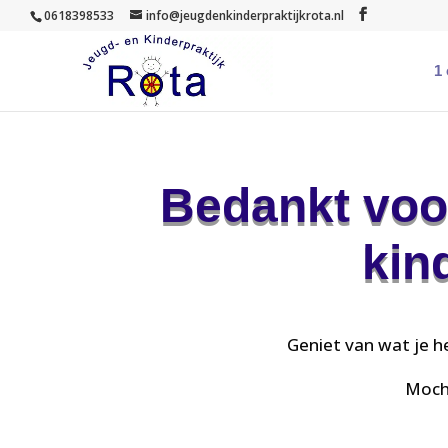
0618398533
info@jeugdenkinderpraktijkrota.nl
1
Bedankt voo
kin
Geniet van wat je h
Mocht