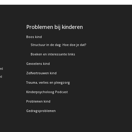
Problemen bij kinderen
Boos kind
Structuur in de dag: Hoe doe je dat?
Boeken en interessante links
Gevoelens kind
nl
Zelfvertrouwen kind
nl
Trauma, verlies en pleegzorg
Kinderpsycholoog Podcast
Problemen kind
Gedragsproblemen