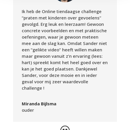
Hoe doe je dat je kind kalmeren. Met deze tool
Ik heb de Online tiendaagse challenge
geef ik je tips hoe jij je kind door een heftige
“praten met kinderen over gevoelens”
uitbarsting kan heen helpen zonder een nieuwe
gevolgd. Erg leuk en leerzaam! Gewoon
te veroorzaken.
concrete voorbeelden en met praktische
oefeningen, waar je gewoon meteen
mee aan de slag kan. Omdat Sander niet
een “gelikte video” heeft willen maken
maar gewoon vanuit z’n ervaring (lees:
hart) spreekt komt het heel goed over en
kan je het goed plaatsen. Dankjewel
Sander, voor deze mooie en in ieder
geval voor mij zeer waardevolle
challenge !
Miranda Bijlsma
ouder