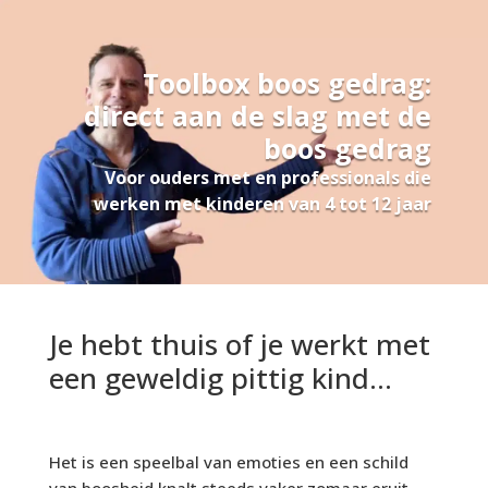
Toolbox boos gedrag:
direct aan de slag met de
boos gedrag
Voor ouders met en professionals die
werken met kinderen van 4 tot 12 jaar
Je hebt thuis of je werkt met
een geweldig pittig kind...
Het is een speelbal van emoties en een schild
van boosheid knalt steeds vaker zomaar eruit.