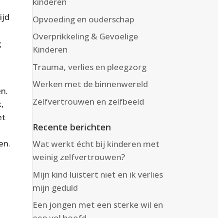
kinderen
ijd
Opvoeding en ouderschap
Overprikkeling & Gevoelige
g
Kinderen
Trauma, verlies en pleegzorg
Werken met de binnenwereld
n.
Zelfvertrouwen en zelfbeeld
,
et
Recente berichten
en.
Wat werkt écht bij kinderen met
weinig zelfvertrouwen?
Mijn kind luistert niet en ik verlies
mijn geduld
Een jongen met een sterke wil en
een vol hoofd