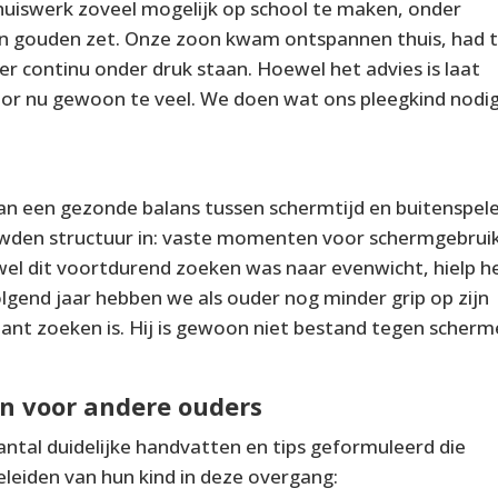
huiswerk zoveel mogelijk op school te maken, onder
en gouden zet. Onze zoon kwam ontspannen thuis, had t
ger continu onder druk staan. Hoewel het advies is laat
oor nu gewoon te veel. We doen wat ons pleegkind nodi
van een gezonde balans tussen schermtijd en buitenspele
wden structuur in: vaste momenten voor schermgebruik
wel dit voortdurend zoeken was naar evenwicht, hielp h
lgend jaar hebben we als ouder nog minder grip op zijn
nt zoeken is. Hij is gewoon niet bestand tegen scherm
en voor andere ouders
ntal duidelijke handvatten en tips geformuleerd die
leiden van hun kind in deze overgang: