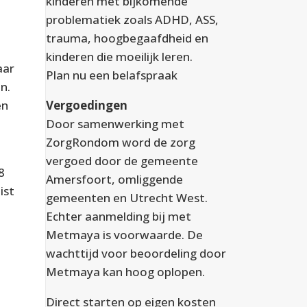
kinderen met bijkomende
problematiek zoals ADHD, ASS,
trauma, hoogbegaafdheid en
kinderen die moeilijk leren.
aar
Plan nu een
belafspraak
n.
en
Vergoedingen
Door samenwerking met
ZorgRondom word de zorg
vergoed door de gemeente
8
Amersfoort, omliggende
ist
gemeenten en Utrecht West.
Echter aanmelding bij met
Metmaya is voorwaarde. De
wachttijd voor beoordeling door
Metmaya kan hoog oplopen.
Direct starten op eigen kosten