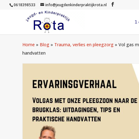
0618398533
info@jeugdenkinderpraktijkrota.nl
1
Home
»
Blog
»
Trauma, verlies en pleegzorg
»
Vol gas m
handvatten