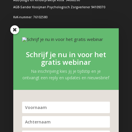
AGB-Jeugd en Kinderpraktijk Rota: 94066390
AGB-Sander Kooijman Psychologisch Zorgverlener 94109370
KvK-nummer: 76102580
Problemen bij kinderen
Boos kind
Schrijf je nu in voor het
Structuur in de dag: Hoe doe je dat?
gratis webinar
Boeken en interessante links
Gevoelens kind
Na inschrijving kies jij je tijdstip en je
ontvangt een reply en updates en nieuwsbrief
Zelfvertrouwen kind
Trauma, verlies en pleegzorg
Kinderpsycholoog Podcast
Problemen kind
Gedragsproblemen