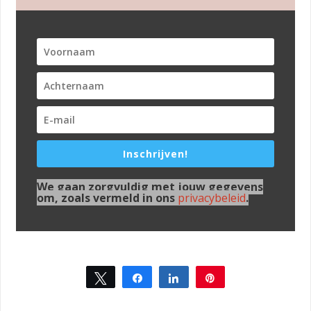
Inschrijven!
We gaan zorgvuldig met jouw gegevens
om, zoals vermeld in ons
privacybeleid
.
Tweet
Share
Share
Pin
26