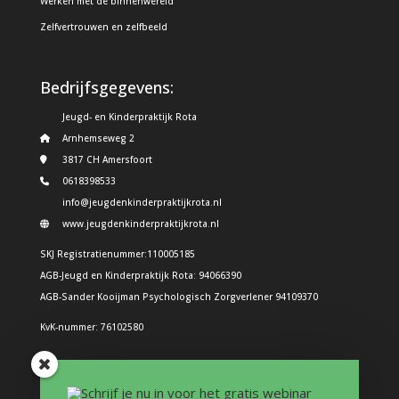
Werken met de binnenwereld
Zelfvertrouwen en zelfbeeld
Bedrijfsgegevens:
Jeugd- en Kinderpraktijk Rota
Arnhemseweg 2
3817 CH Amersfoort
0618398533
info@jeugdenkinderpraktijkrota.nl
www.jeugdenkinderpraktijkrota.nl
SKJ Registratienummer:110005185
AGB-Jeugd en Kinderpraktijk Rota: 94066390
AGB-Sander Kooijman Psychologisch Zorgverlener 94109370
KvK-nummer: 76102580
Problemen bij kinderen