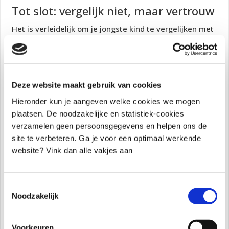
Tot slot: vergelijk niet, maar vertrouw
Het is verleidelijk om je jongste kind te vergelijken met
de oudere broer of zus. Maar elk kind heeft zijn eigen
tempo en stijl. Geef ruimte aan dat verschil. Kijk niet
alleen naar wat hij nóg niet doet, maar ook naar de
stappen die hij wél maakt.
Deze website maakt gebruik van cookies
Zelfstandigheid ontstaat niet uit dwang, maar uit
Hieronder kun je aangeven welke cookies we mogen
vertrouwen. En dat begint bij jou als ouder.
plaatsen. De noodzakelijke en statistiek-cookies
verzamelen geen persoonsgegevens en helpen ons de
site te verbeteren. Ga je voor een optimaal werkende
website? Vink dan alle vakjes aan
Toestemmingsselectie
Noodzakelijk
Meld je aan voor de checklist
Voorkeuren