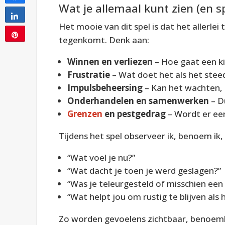
Wat je allemaal kunt zien (en s
Share
Het mooie van dit spel is dat het allerlei
Pin
tegenkomt. Denk aan:
Winnen en verliezen
– Hoe gaat een ki
Frustratie
– Wat doet het als het steed
Impulsbeheersing
– Kan het wachten, o
Onderhandelen en samenwerken
– D
Grenzen
en pestgedrag
– Wordt er eer
Tijdens het spel observeer ik, benoem ik, 
“Wat voel je nu?”
“Wat dacht je toen je werd geslagen?”
“Was je teleurgesteld of misschien een
“Wat helpt jou om rustig te blijven al
Zo worden gevoelens zichtbaar, benoemb