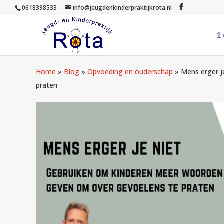
0618398533
info@jeugdenkinderpraktijkrota.nl
1
Home
»
Blog
»
Opvoeding en ouderschap
»
Mens erger j
praten