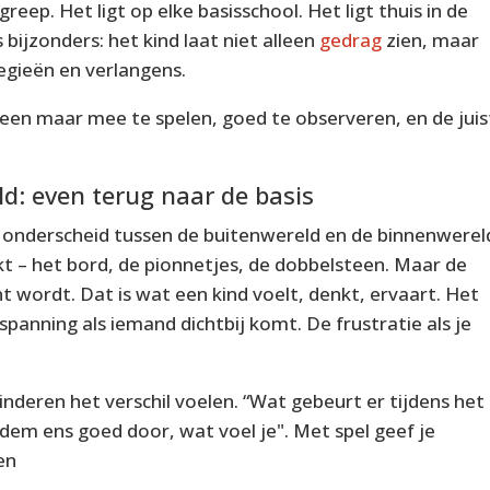
reep. Het ligt op elke basisschool. Het ligt thuis in de
s bijzonders: het kind laat niet alleen
gedrag
zien, maar
egieën en verlangens.
lleen maar mee te spelen, goed te observeren, en de jui
d: even terug naar de basis
 onderscheid tussen de
buitenwereld
en de
binnenwerel
ikt – het bord, de pionnetjes, de dobbelsteen. Maar de
nt wordt. Dat is wat een kind
voelt
,
denkt
,
ervaart
. Het
anning als iemand dichtbij komt. De frustratie als je
nderen het verschil voelen. “Wat gebeurt er tijdens het
dem ens goed door, wat voel je". Met spel geef je
en