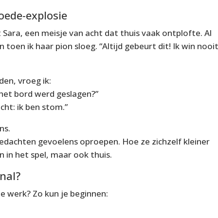
woede-explosie
t Sara, een meisje van acht dat thuis vaak ontplofte. Al
toen ik haar pion sloeg. “Altijd gebeurt dit! Ik win nooit
den, vroeg ik:
het bord werd geslagen?”
cht: ik ben stom.”
ns.
dachten gevoelens oproepen. Hoe ze zichzelf kleiner
n in het spel, maar ook thuis.
onal?
je werk? Zo kun je beginnen: