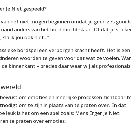
r Je Niet
gespeeld?
og van nét niet mogen beginnen omdat je geen zes gooid
 iemand anders van het bord mocht slaan. Of dat je stiek
 sla ik jou ook niet...”
lassieke bordspel een verborgen kracht heeft. Het is een
kinderen woorden te geven voor dat wat ze voelen. Wa
an de binnenkant – precies daar waar wij als professionals
nwereld
l bewust om emoties en innerlijke processen zichtbaar t
itnodigt om te
zijn
in plaats van te
praten over
. En dat
oe leuk is het om een spel zoals: Mens Erger Je Niet:
ren te praten over emoties.