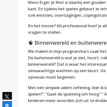
Mens Erger Je Niet
is daarbij een gouden g
kast. En tijdens het spelen gebeurt er iet
ook emoties, overtuigingen, copingstrat
En het mooie? Als professional hoef je a
vragen te stellen.
🧠 Binnenwereld en buitenwerel
We maken in mijn programma's vaak het
De buitenwereld is wat je ziet, hoort, ru
binnenwereld? Dat is waar het interessa
zenuwachtige wachten op een beurt. De sp
opnieuw moet beginnen.
Met een simpele adem oefening, leer ik ki
spelen?”. “Gaat de spanning om hoog" " A
Tweet
kinderen meer woorden zich uit te drukk
Share